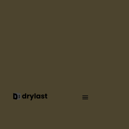
COOL ROOFING
,
ÉTANCHÉITÉ
COMPRENDRE
L’OPTIMISATION
DES TOITURES
AVEC
L’ÉTANCHÉITÉ
RÉFLECTIVE ET