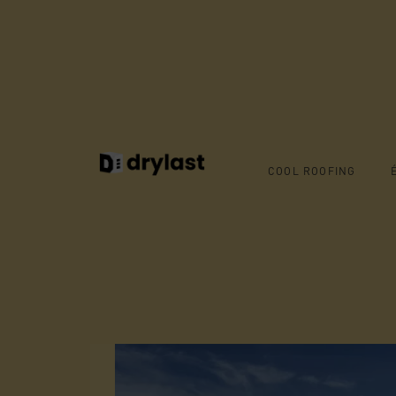
ÉTANCHÉITÉ
DRYLAST X C
COOL ROOFING
CHÂTEAUROUX
COLLABORATI
Par
Elsa Seguin
Juin 2024