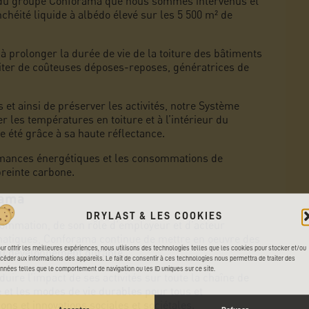
E du groupe Conforama que nous sommes intervenus et
chéité liquide à albédo élevé sur les 5 500 m² de
à prolonger la durée de vie de la toiture des bâtiments
iter de coûteuses déposes-reposes, génératrices de
 et ainsi de préserver les activités, notre Système
 les températures en toiture et à l’intérieur du
e été grâce à sa haute réflectance.
rmances énergétiques et les consommations de
preinte carbone
.
rama
DRYLAST & LES COOKIES
sommation, de son rôle d’employeur et d’acteur
atiques, Conforama continue de mettre en oeuvre des
ur offrir les meilleures expériences, nous utilisons des technologies telles que les cookies pour stocker et/ou
 du développement durable.
céder aux informations des appareils. Le fait de consentir à ces technologies nous permettra de traiter des
nnées telles que le comportement de navigation ou les ID uniques sur ce site.
éduire l’impact de ses activités sur toute la chaîne de
 et les modes de vie durables pour tous et
s et innovations sociales et sociétales.