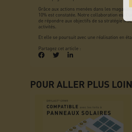
Grâce aux actions menées dans les magasins 
10% est constatée. Notre collaboration est l
de répondre aux objectifs de sa stratégie RSE
activités.
Et elle se poursuit avec une réalisation en é
Partagez cet article :
POUR ALLER PLUS LOI