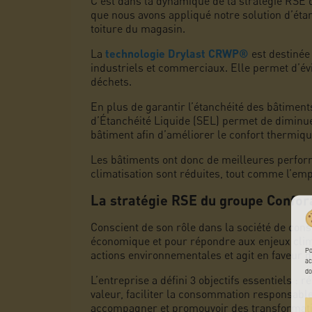
C’est dans la dynamique de la stratégie RS
que nous avons appliqué notre solution d’étan
toiture du magasin.
La
technologie Drylast CRWP®
est destinée 
industriels et commerciaux. Elle permet d’év
déchets.
En plus de garantir l’étanchéité des bâtiments
d’Étanchéité Liquide (SEL) permet de diminuer
bâtiment afin d’améliorer le confort thermiqu
Les bâtiments ont donc de meilleures perfo
climatisation sont réduites, tout comme l’em
La stratégie RSE du groupe Confo
Conscient de son rôle dans la société de con
économique et pour répondre aux enjeux clim
Po
actions environnementales et agit en faveur
ac
do
L’entreprise a défini 3 objectifs essentiels : r
valeur, faciliter la consommation responsable
accompagner et promouvoir des transformation