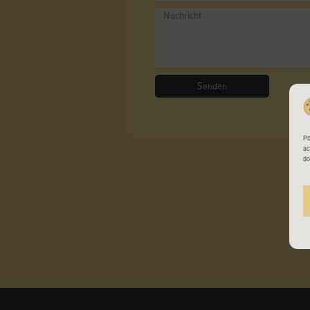
Senden
Po
ac
do