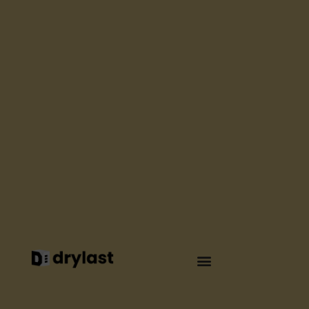
COOL ROOFING
COMMENT
PROTÉGER VOS
PANNEAUX
SOLAIRES DE LA
CHALEUR ?
Par
Elsa Seguin
Juli 2026