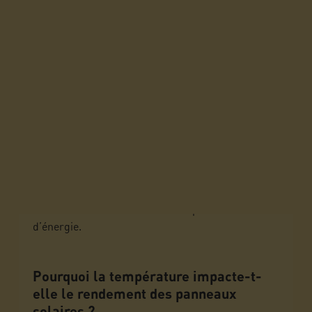
Les fortes chaleurs représentent un véritable défi
pour l’efficacité des installations photovoltaïques.
En effet, une toiture à 84°C peut réduire de près
de 30 % le rendement de vos panneaux solaires.
Heureusement, des solutions existent pour
contrer cet effet et maximiser la production
d’énergie.
Pourquoi la température impacte-t-
elle le rendement des panneaux
solaires ?