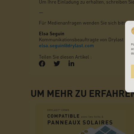
Um Ihre Einladung zu erhalten, schreiben Si
—
Für Medienanfragen wenden Sie sich bitte an 
Elsa Seguin
Kommunikationsbeauftragte von Drylast
elsa.seguin@drylast.com
Po
ac
do
Teilen Sie diesen Artikel :
UM MEHR ZU ERFAHRE