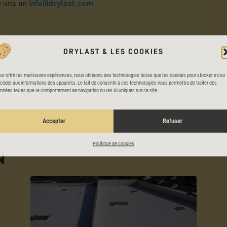
e uns an
info@drylast.com
:
DRYLAST & LES COOKIES
ur offrir les meilleures expériences, nous utilisons des technologies telles que les cookies pour stocker et/ou
céder aux informations des appareils. Le fait de consentir à ces technologies nous permettra de traiter des
nnées telles que le comportement de navigation ou les ID uniques sur ce site.
Accepter
Refuser
Politique de cookies
N