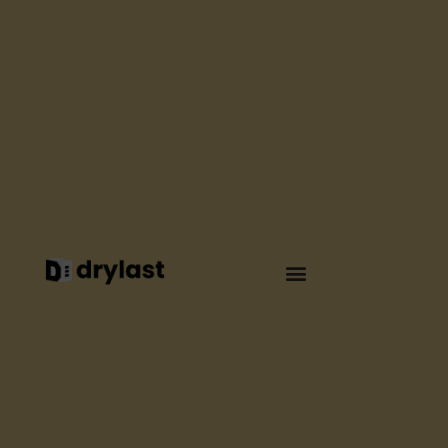
ÉTANCHÉITÉ
UNE TOITURE
ÉTANCHE ET PLUS
FRAÎCHE POUR
INTERMARCHÉ
BAR-SUR-SEINE
Par
Elsa Seguin
Février 2026