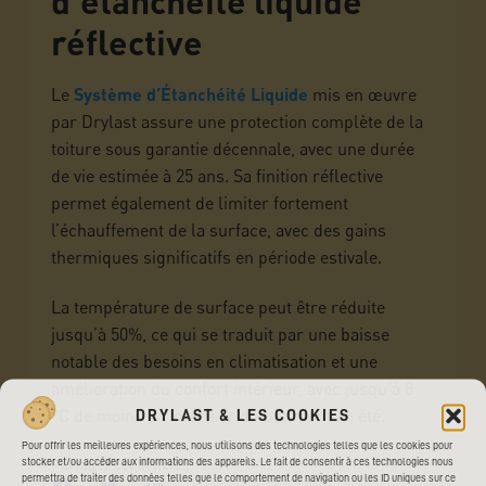
d’étanchéité liquide
réflective
Le
Système d’Étanchéité Liquide
mis en œuvre
par Drylast assure une protection complète de la
toiture sous garantie décennale, avec une durée
de vie estimée à 25 ans. Sa finition réflective
permet également de limiter fortement
l’échauffement de la surface, avec des gains
thermiques significatifs en période estivale.
La température de surface peut être réduite
jusqu’à 50%, ce qui se traduit par une baisse
notable des besoins en climatisation et une
amélioration du confort intérieur, avec jusqu’à 8
°C de moins à l’intérieur du bâtiment en été.
DRYLAST & LES COOKIES
Pour offrir les meilleures expériences, nous utilisons des technologies telles que les cookies pour
Partagez cet article :
stocker et/ou accéder aux informations des appareils. Le fait de consentir à ces technologies nous
permettra de traiter des données telles que le comportement de navigation ou les ID uniques sur ce