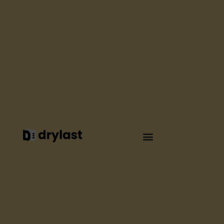
DICHTIGKEIT
UNE TOITURE
ÉTANCHE ET PLUS
FRAÎCHE POUR
INTERMARCHÉ
BAR-SUR-SEINE
Par
Elsa Seguin
Februar 2026