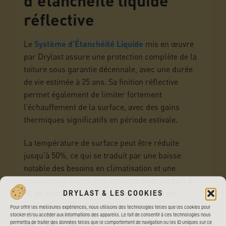
d’étanchéité liquide
réflective
Le
Système d’Étanchéité Liquide
mis en œuvre
par Drylast assure une protection complète de la
toiture sous garantie décennale, avec une durée
de vie estimée à 25 ans. Sa finition réflective
permet également de limiter fortement
l’échauffement de la surface, avec des gains
thermiques significatifs en période estivale.
La température de surface peut être réduite
jusqu’à 50%, ce qui se traduit par une baisse
notable des besoins en climatisation et une
amélioration du confort intérieur, avec jusqu’à 8
°C de moins à l’intérieur du bâtiment en été.
DRYLAST & LES COOKIES
Pour offrir les meilleures expériences, nous utilisons des technologies telles que les cookies pour
Teilen Sie diesen Artikel :
stocker et/ou accéder aux informations des appareils. Le fait de consentir à ces technologies nous
permettra de traiter des données telles que le comportement de navigation ou les ID uniques sur ce