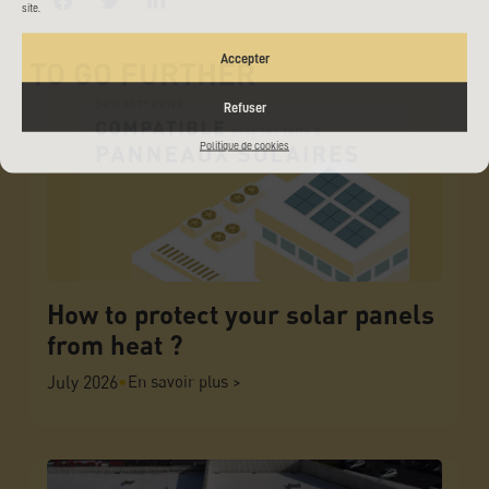
site.
Accepter
TO GO FURTHER
Refuser
Politique de cookies
How to protect your solar panels
from heat ?
July 2026
•
En savoir plus >