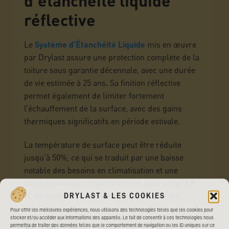
d’étanchéité liquide
réflective
Le
Système d’Étanchéité Liquide
mis en œuvre
par Drylast assure une protection complète de la
toiture sous garantie décennale, avec une durée
de vie estimée à 25 ans. Sa finition réflective
permet également de limiter fortement
l’échauffement de la surface, avec des gains
thermiques significatifs en période estivale.
La température de surface peut être réduite
jusqu’à 50%, ce qui se traduit par une baisse
notable des besoins en climatisation et une
amélioration du confort intérieur, avec jusqu’à 8
°C de moins à l’intérieur du bâtiment en été.
DRYLAST & LES COOKIES
Pour offrir les meilleures expériences, nous utilisons des technologies telles que les cookies pour
Share this article :
stocker et/ou accéder aux informations des appareils. Le fait de consentir à ces technologies nous
permettra de traiter des données telles que le comportement de navigation ou les ID uniques sur ce