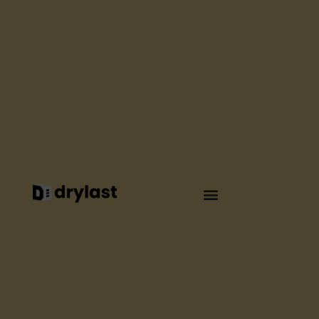
WATERPROOFING
UNE TOITURE
ÉTANCHE ET PLUS
FRAÎCHE POUR
INTERMARCHÉ
BAR-SUR-SEINE
By
Elsa Seguin
February 2026